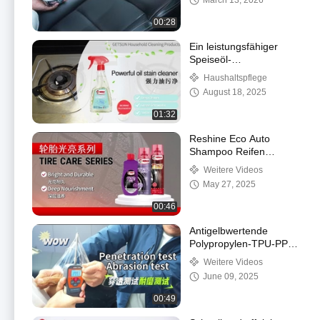
March 13, 2026
00:28
Ein leistungsfähiger
Speiseöl-
Fleckenreiniger --
Haushaltspflege
pflanzlich und
August 18, 2025
umweltfreundlich
01:32
Reshine Eco Auto
Shampoo Reifen
Schaumflüssigkeitsspray
Weitere Videos
650ml
May 27, 2025
00:46
Antigelbwertende
Polypropylen-TPU-PPF-
Glas-Transparente
Weitere Videos
Schutzfolie für
June 09, 2025
Fahrzeuge
00:49