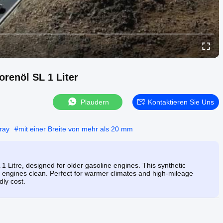
renöl SL 1 Liter
Plaudern
Kontaktieren Sie Uns
ray
#
mit einer Breite von mehr als 20 mm
1 Litre, designed for older gasoline engines. This synthetic
s engines clean. Perfect for warmer climates and high-mileage
dly cost.