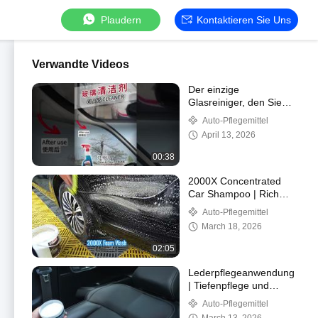
Plaudern
Kontaktieren Sie Uns
Verwandte Videos
Der einzige
Glasreiniger, den Sie
brauchen! Auto- und
Auto-Pflegemittel
Heim-Multi-Surface-
April 13, 2026
Glanz
00:38
2000X Concentrated
Car Shampoo | Rich
Foam Car Wash and
Auto-Pflegemittel
Scratch-Free Cleaning
March 18, 2026
Process
02:05
Lederpflegeanwendung
| Tiefenpflege und
langanhaltender Schutz
Auto-Pflegemittel
für Lederoberflächen