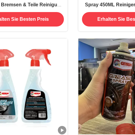
 Bremsen & Teile Reinigung
Spray 450ML Reiniger
OEM Hersteller
Abgasanlage OEM 
lten Sie Besten Preis
Erhalten Sie Bes