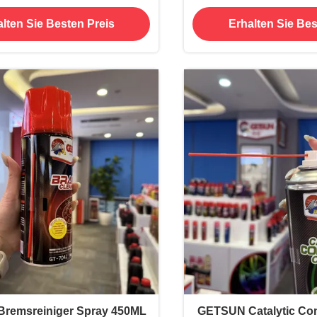
Gummierte Unterb
lten Sie Besten Preis
Erhalten Sie Bes
Sprayfar
remsreiniger Spray 450ML
GETSUN Catalytic Con