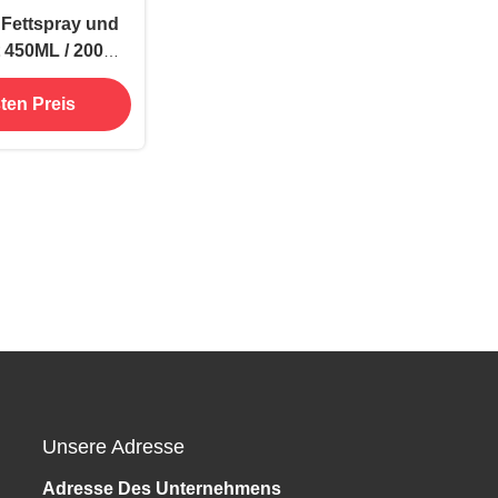
Fettspray und
t 450ML / 200ML
material und
ten Preis
tifiziert
Unsere Adresse
Adresse Des Unternehmens