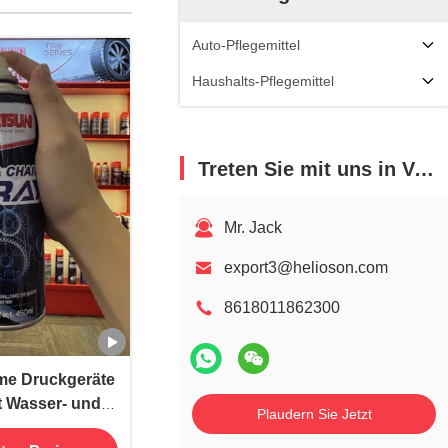
Auto-Pflegemittel
Haushalts-Pflegemittel
Treten Sie mit uns in Verbindung
Mr. Jack
export3@helioson.com
8618011862300
e Druckgeräte
t Wasser- und
Plaudern Sie Jetzt
 für Motorrad-