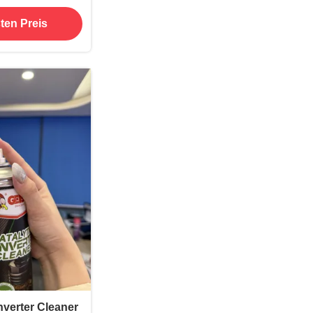
eschichtung
ten Preis
be
verter Cleaner