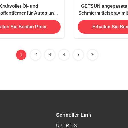
Kraftvoller Öl- und
GETSUN angepasste 
offentferner für Autos und
Schmiermittelspray mi
Motorräder
Volumen Aluminium
lten Sie Besten Preis
Erhalten Sie Bes
ISO9001/MSDS zer
1
2
3
4
Schneller Link
ÜBER US