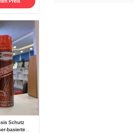
ten Preis
ketten
sis Schutz
er-basierte