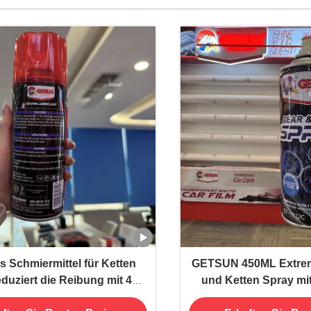
 Schmiermittel für Ketten
GETSUN 450ML Extrem
duziert die Reibung mit 450
und Ketten Spray mi
tät für Getriebe und Ketten
Schlammbeständigkeit