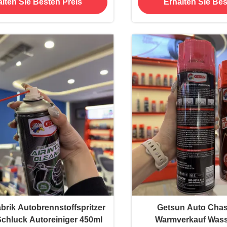
lten Sie Besten Preis
Erhalten Sie Bes
Spray
und Fahrrad
brik Autobrennstoffspritzer
Getsun Auto Chas
Schluck Autoreiniger 450ml
Warmverkauf Wass