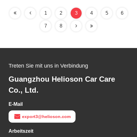
für Autos
1
2
3
4
5
6
7
8
Treten Sie mit uns in Verbindung
Guangzhou Helioson Car Care
Co., Ltd.
E-Mail
export3@helioson.com
Arbeitszeit