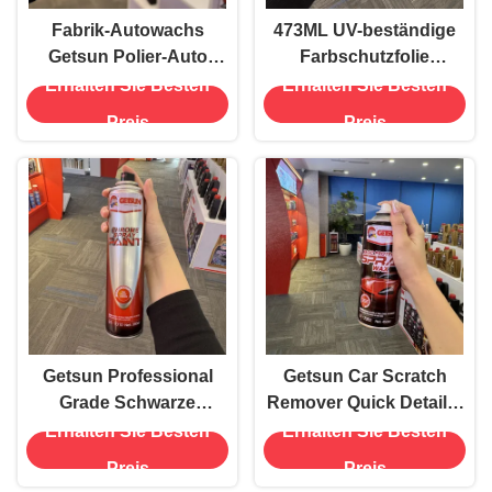
Fabrik-Autowachs
473ML UV-beständige
Getsun Polier-Auto
Farbschutzfolie
schützen Laser glänzen
Pflegeglaze zum
Erhalten Sie Besten
Erhalten Sie Besten
Hartwachs
Kratzschutz und zur
Preis
Preis
Pflege von PPF
Getsun Professional
Getsun Car Scratch
Grade Schwarze
Remover Quick Detailer
Chrom-Sprayfarbe - 330
Spray Wax
Erhalten Sie Besten
Erhalten Sie Besten
ml Polyurethan-
Preis
Preis
Automobil-Sprayfarbe