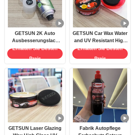
GETSUN 2K Auto
GETSUN Car Wax Water
Ausbesserungslack
and UV Resistant High
Spraydose für Autos
Gloss Paint Polish
Erhalten Sie Besten
Erhalten Sie Besten
Metalloberflächen
Preis
Preis
GETSUN Laser Glazing
Fabrik Autopflege