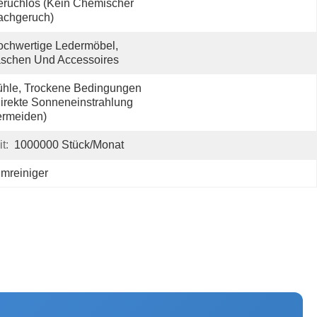
ruchlos (kein Chemischer 
achgeruch)
chwertige Ledermöbel, 
schen Und Accessoires
hle, Trockene Bedingungen 
irekte Sonneneinstrahlung 
ermeiden)
t:
1000000 Stück/Monat
umreiniger