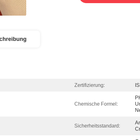
chreibung
Zertifizierung:
I
PH
Chemische Formel:
Um
N
An
Sicherheitsstandard:
Cr