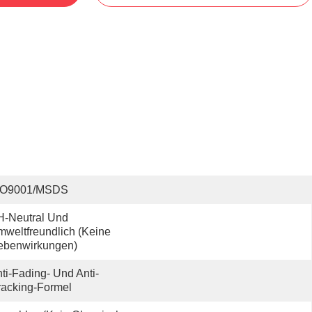
SO9001/MSDS
-Neutral Und 
weltfreundlich (keine 
ebenwirkungen)
ti-Fading- Und Anti-
acking-Formel