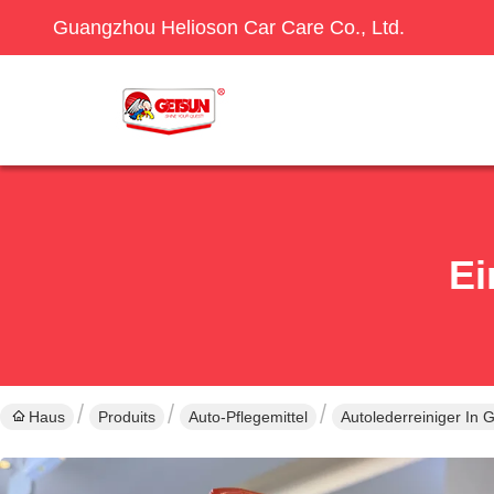
Guangzhou Helioson Car Care Co., Ltd.
Ei
Haus
Produits
Auto-Pflegemittel
Autolederreiniger In 