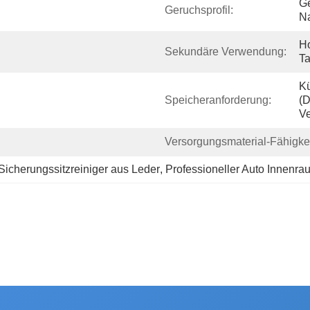
Ge
Geruchsprofil:
N
Ho
Sekundäre Verwendung:
Ta
Kü
Speicheranforderung:
(d
V
Versorgungsmaterial-Fähigkei
Sicherungssitzreiniger aus Leder
, 
Professioneller Auto Innenra