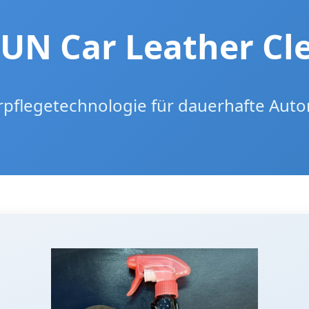
UN Car Leather Cl
flegetechnologie für dauerhafte Auto