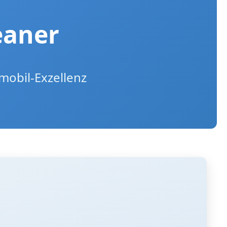
eaner
mobil-Exzellenz