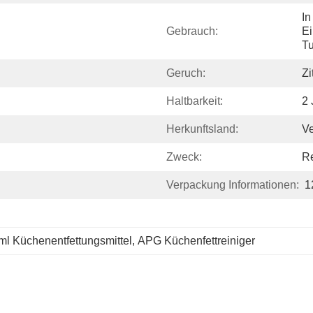
In
Gebrauch:
E
T
Geruch:
Zi
Haltbarkeit:
2 
Herkunftsland:
Ve
Zweck:
R
Verpackung Informationen:
1
ml Küchenentfettungsmittel
, 
APG Küchenfettreiniger