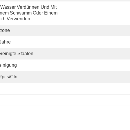
 Wasser Verdünnen Und Mit 
inem Schwamm Oder Einem 
uch Verwenden
trone
Jahre
reinigte Staaten
einigung
2pcs/ctn