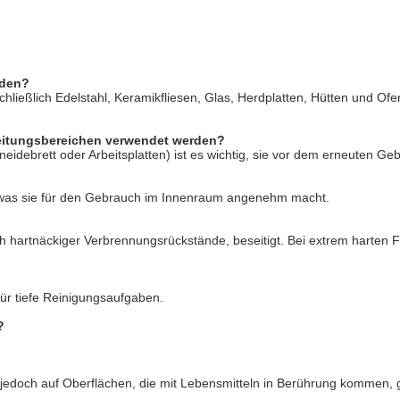
rden?
hließlich Edelstahl, Keramikfliesen, Glas, Herdplatten, Hütten und Ofe
reitungsbereichen verwendet werden?
neidebrett oder Arbeitsplatten) ist es wichtig, sie vor dem erneuten G
e, was sie für den Gebrauch im Innenraum angenehm macht.
ßlich hartnäckiger Verbrennungsrückstände, beseitigt. Bei extrem harte
für tiefe Reinigungsaufgaben.
?
n jedoch auf Oberflächen, die mit Lebensmitteln in Berührung kommen, g