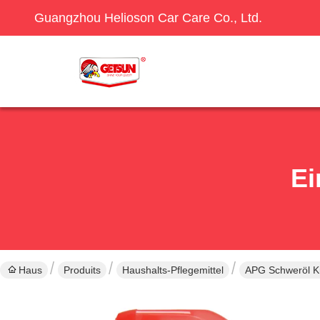
Guangzhou Helioson Car Care Co., Ltd.
Ei
Haus
Produits
Haushalts-Pflegemittel
APG Schweröl Kü