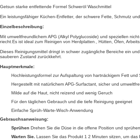
Getsun starke entfettende Formel Schweröl Waschmittel
Ein leistungsfähiger Küchen-Entfetter, der schwere Fette, Schmutz 
Einzelbeschreibung:
Mit umweltfreundlichem APG (Alkyl Polyglucoside) und speziellen nicht-
riecht.Es ist ideal zum Reinigen von Herdplatten., Hütten, Öfen, Arbei
Dieses Reinigungsmittel dringt in schwer zugängliche Bereiche ein un
sauberen Zustand zurückkehrt.
Hauptmerkmale:
Hochleistungsformel zur Aufspaltung von hartnäckigem Fett und
Hergestellt mit natürlichem APG-Surfactant, sicher und umweltfre
Milde auf die Haut, nicht reizend und wenig Geruch
Für den täglichen Gebrauch und die tiefe Reinigung geeignet
Einfache Sprüh-Warte-Wisch-Anwendung
Gebrauchsanweisung:
Sprühen
️ Drehen Sie die Düse in die offene Position und sprühen
Warten Sie.
Lassen Sie das Produkt 1 2 Minuten sitzen, um das F