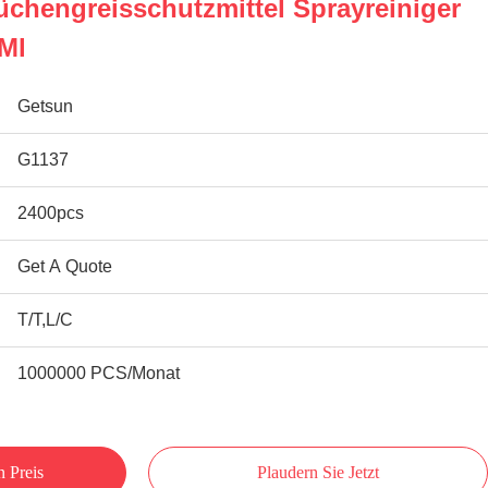
chengreisschutzmittel Sprayreiniger
Ml
Getsun
G1137
2400pcs
Get A Quote
T/T,L/C
1000000 PCS/Monat
n Preis
Plaudern Sie Jetzt