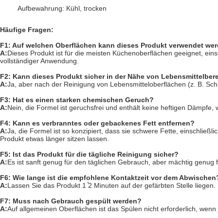
Aufbewahrung: Kühl, trocken
Häufige Fragen:
F1: Auf welchen Oberflächen kann dieses Produkt verwendet we
A:
Dieses Produkt ist für die meisten Küchenoberflächen geeignet, einsc
vollständiger Anwendung.
F2: Kann dieses Produkt sicher in der Nähe von Lebensmittelbe
A:
Ja, aber nach der Reinigung von Lebensmitteloberflächen (z. B. Sch
F3: Hat es einen starken chemischen Geruch?
A:
Nein, die Formel ist geruchsfrei und enthält keine heftigen Dämpf
F4: Kann es verbranntes oder gebackenes Fett entfernen?
A:
Ja, die Formel ist so konzipiert, dass sie schwere Fette, einschlie
Produkt etwas länger sitzen lassen.
F5: Ist das Produkt für die tägliche Reinigung sicher?
A:
Es ist sanft genug für den täglichen Gebrauch, aber mächtig genug 
F6: Wie lange ist die empfohlene Kontaktzeit vor dem Abwischen
A:
Lassen Sie das Produkt 1 ̊2 Minuten auf der gefärbten Stelle liegen.
F7: Muss nach Gebrauch gespült werden?
A:
Auf allgemeinen Oberflächen ist das Spülen nicht erforderlich, wen